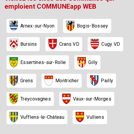
emploient COMMUNEapp WEB
Arnex-sur-Nyon
Bogis-Bossey
Bursins
Cugy VD
Crans VD
Essertines-sur-Rolle
Gilly
Pailly
Montricher
Grens
Treycovagnes
Vaux-sur-Morges
Vufflens-le-Château
Vulliens