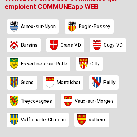
emploient COMMUNEapp WEB
Arnex-sur-Nyon
Bogis-Bossey
Bursins
Cugy VD
Crans VD
Essertines-sur-Rolle
Gilly
Pailly
Montricher
Grens
Treycovagnes
Vaux-sur-Morges
Vufflens-le-Château
Vulliens