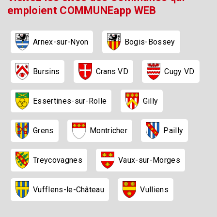
emploient COMMUNEapp WEB
Arnex-sur-Nyon
Bogis-Bossey
Bursins
Cugy VD
Crans VD
Essertines-sur-Rolle
Gilly
Pailly
Montricher
Grens
Treycovagnes
Vaux-sur-Morges
Vufflens-le-Château
Vulliens